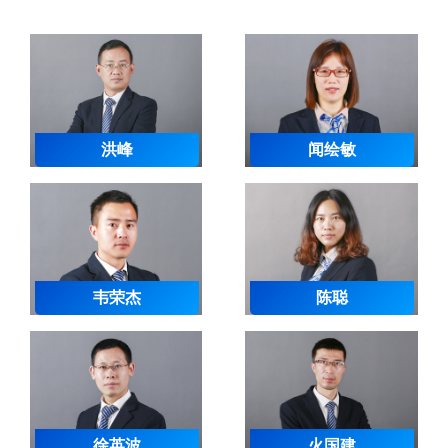
洪峰
闻绘敏
韦荣杰
陈聪
徐英波
火国建