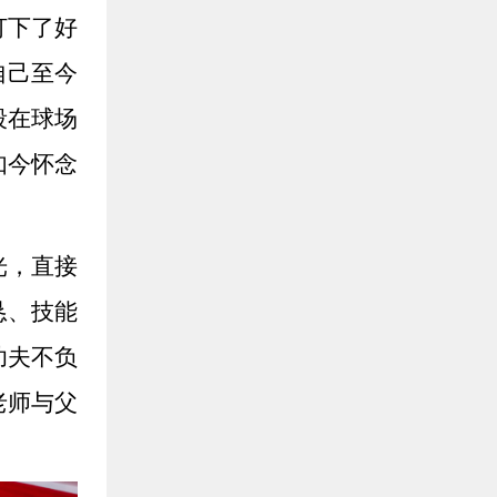
打下了好
自己至今
段在球场
如今怀念
光，直接
恳、技能
功夫不负
老师与父