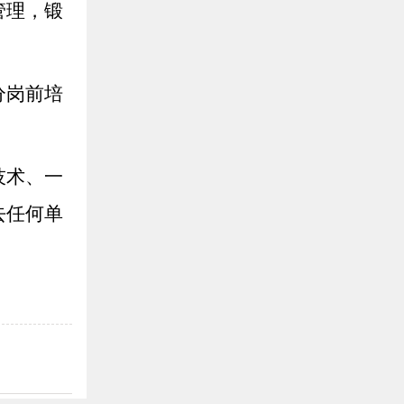
管理，锻
分岗前培
技术、一
去任何单