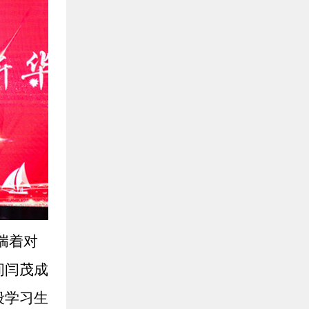
揣着对
间闫茂成
段学习生