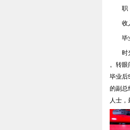
职
收
毕
时
。转眼
毕业后
的副总
人士，