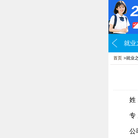
就业
首页
>就业
姓
专
公