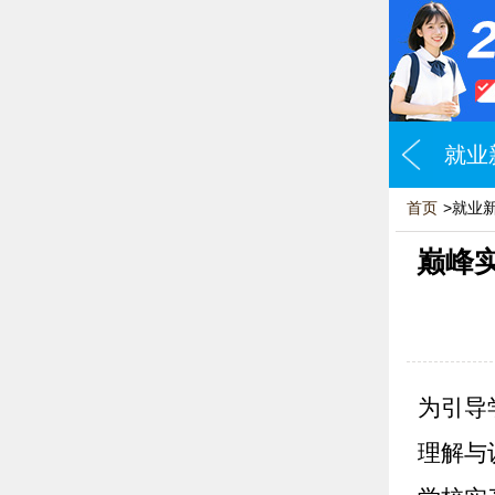
就业
首页
>就业
巅峰实
为引导
理解与