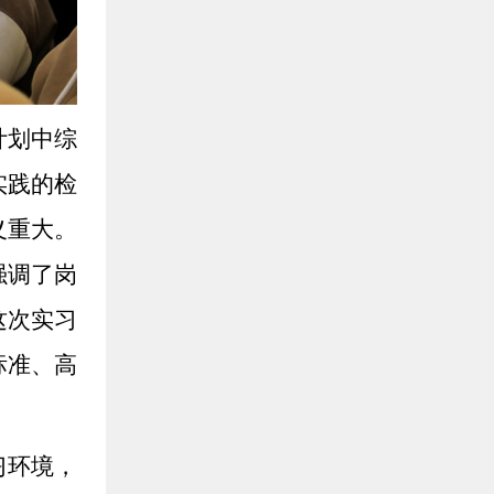
计划中综
实践的检
义重大。
强调了岗
这次实习
标准、高
习环境，