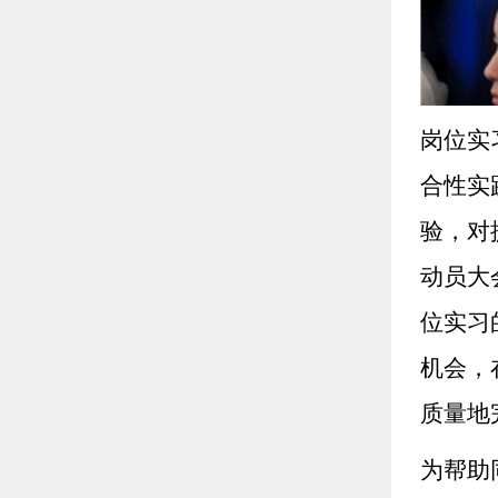
岗位实
合性实
验，对
动员大
位实习
机会，
质量地
为帮助