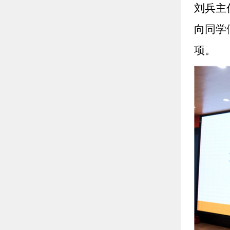
刘兵主
向同学
项。