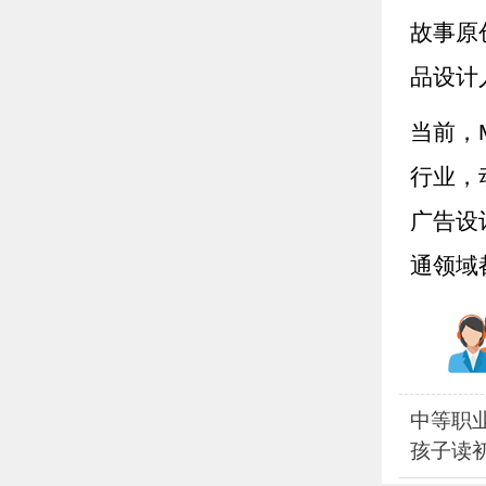
故事原
品设计
当前，
行业，
广告设
通领域
中等职
孩子读