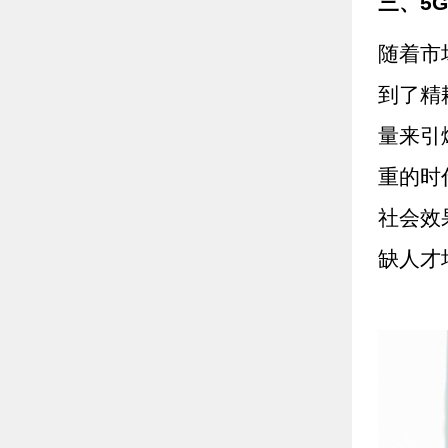
三、5
随着市
到了精
量来引
重的时
社会效
缺人才