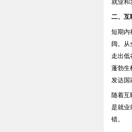
就业和
二、互
短期内
阔。从
走出低
蓬勃生
发达国
随着互
是就业
错。