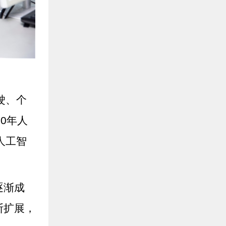
驶、个
0年人
人工智
逐渐成
断扩展，