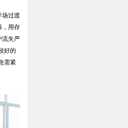
半场过渡
源，用存
户流失严
较好的
急需紧