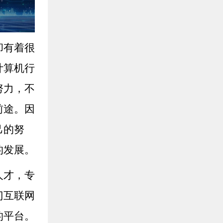
却有着很
计算机行
努力，不
前途。因
己的努
的发展。
人才，专
门互联网
的平台。