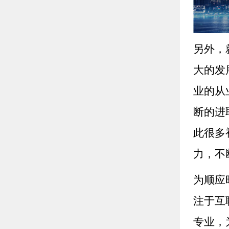
另外，
大的发
业的从
断的进
此很多
力，不
为顺应
注于互
专业，