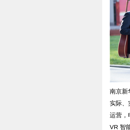
南京新
实际、
运营，
VR 