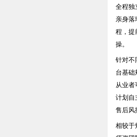
全程独
亲身落
程，提
操。
针对不
台基础
从业者
计划自
售后风
相较于