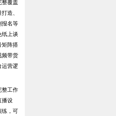
完整覆盖
量打造、
划报名等
免纸上谈
号矩阵搭
视频带货
台运营逻
完整工作
直播设
演练，可