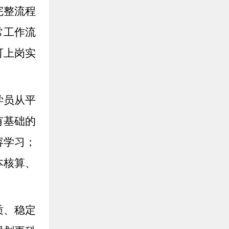
完整流程
常工作流
可上岗实
学员从平
有基础的
容学习；
本核算、
质、稳定