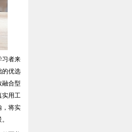
学习者来
础的优选
教融合型
真实用工
输，将实
景。