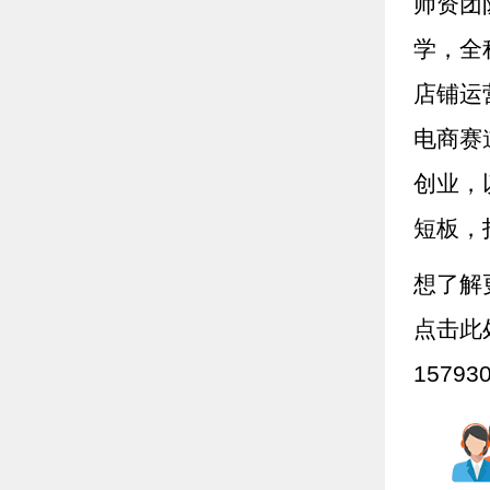
师资团
学，全
店铺运
电商赛
创业，
短板，
想了解
点击此
1579