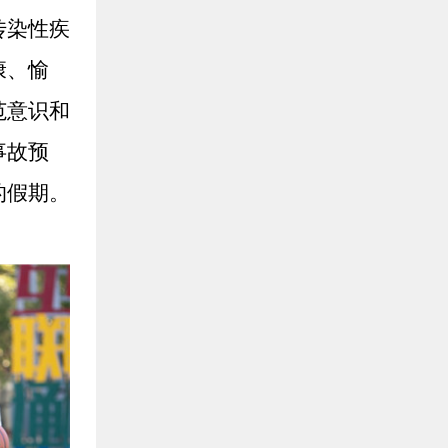
传染性疾
康、愉
范意识和
事故预
的假期。