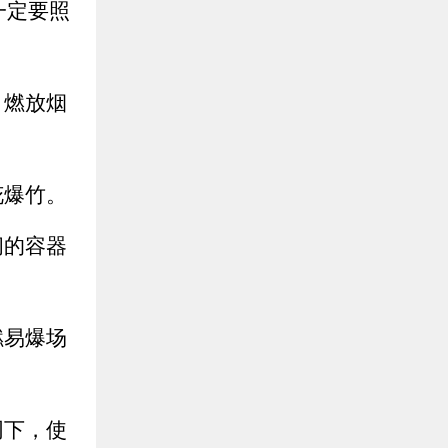
一定要照
、燃放烟
花爆竹。
闭的容器
燃易爆场
同下，使