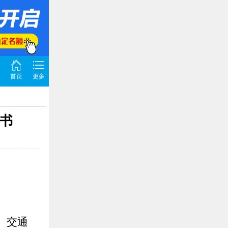
首页
更多
长书
、交通