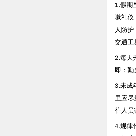
1.假
嗽礼仪
人防护
交通工
2.每
即：勤
3.未
里应尽
往人员
4.规