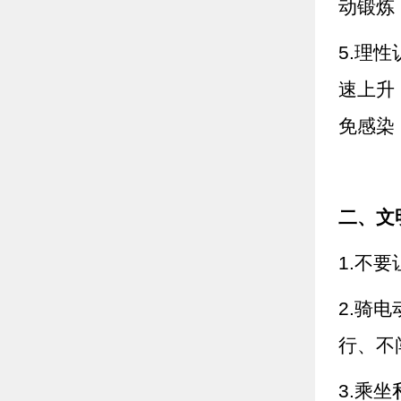
动锻炼
5.理
速上升
免感染
二、文
1.不
2.骑
行、不
3.乘