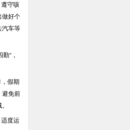
，遵守咳
出做好个
共汽车等
四勤”，
。
群，假期
，避免前
域。
，适度运