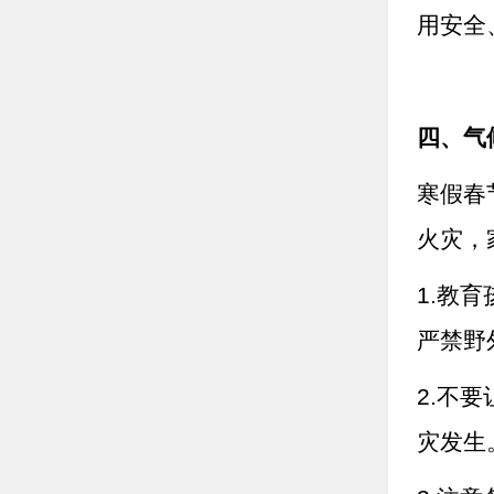
用安全
四、气
寒假春
火灾，
1.教
严禁野
2.不
灾发生