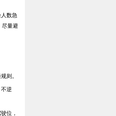
染人数急
，尽量避
通规则。
、不逆
驾驶位，