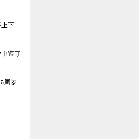
序上下
途中遵守
6周岁