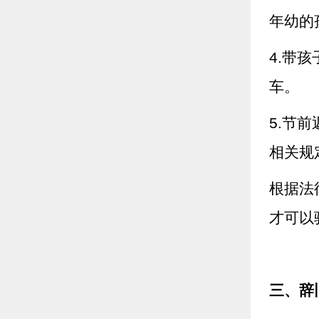
年幼的
4.带
车。
5.节
相关规
根据法
才可以
三、辞