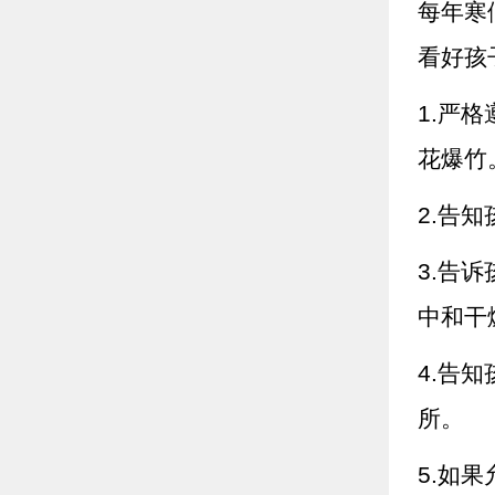
每年寒
看好孩
1.严
花爆竹
2.告
3.告
中和干
4.告
所。
5.如